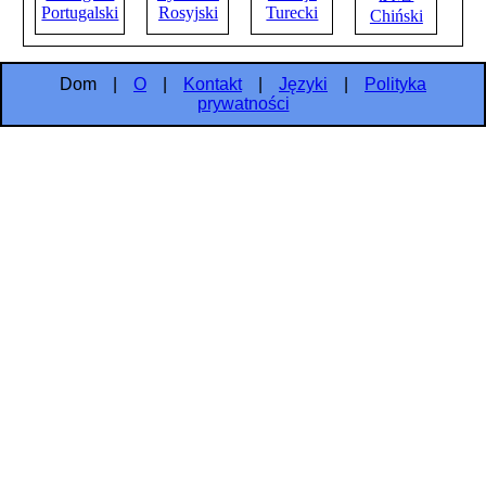
Portugalski
Rosyjski
Turecki
Chiński
Dom
|
O
|
Kontakt
|
Języki
|
Polityka
prywatności