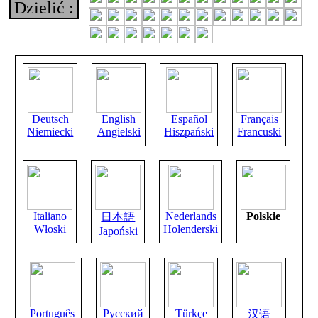
Dzielić :
Deutsch
English
Español
Français
Niemiecki
Angielski
Hiszpański
Francuski
Italiano
Nederlands
Polskie
日本語
Włoski
Holenderski
Japoński
Português
Русский
Türkçe
汉语