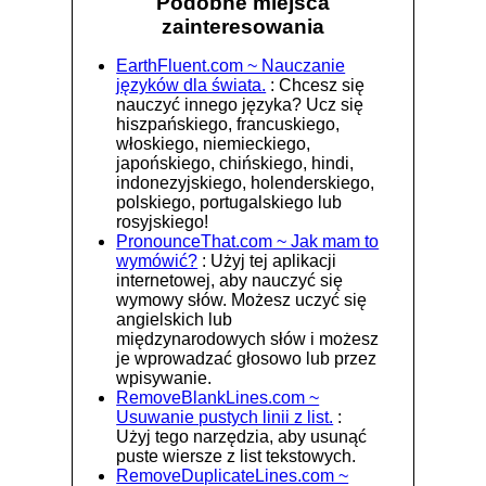
Podobne miejsca
zainteresowania
EarthFluent.com ~ Nauczanie
języków dla świata.
: Chcesz się
nauczyć innego języka? Ucz się
hiszpańskiego, francuskiego,
włoskiego, niemieckiego,
japońskiego, chińskiego, hindi,
indonezyjskiego, holenderskiego,
polskiego, portugalskiego lub
rosyjskiego!
PronounceThat.com ~ Jak mam to
wymówić?
: Użyj tej aplikacji
internetowej, aby nauczyć się
wymowy słów. Możesz uczyć się
angielskich lub
międzynarodowych słów i możesz
je wprowadzać głosowo lub przez
wpisywanie.
RemoveBlankLines.com ~
Usuwanie pustych linii z list.
:
Użyj tego narzędzia, aby usunąć
puste wiersze z list tekstowych.
RemoveDuplicateLines.com ~